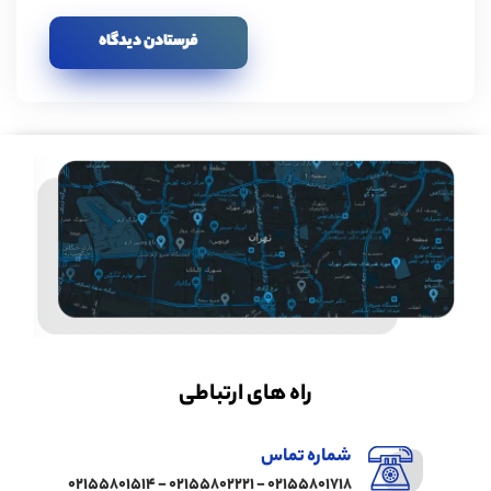
راه های ارتباطی
شماره تماس
02155801718 - 02155802221 - 02155801514