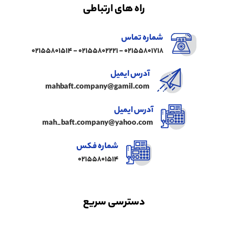
راه های ارتباطی
شماره تماس
02155801718 - 02155802221 - 02155801514
آدرس ایمیل
mahbaft.company@gamil.com
آدرس ایمیل
mah_baft.company@yahoo.com
شماره فکس
02155801514
دسترسی سریع