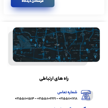
راه های ارتباطی
شماره تماس
02155801718 - 02155802221 - 02155801514