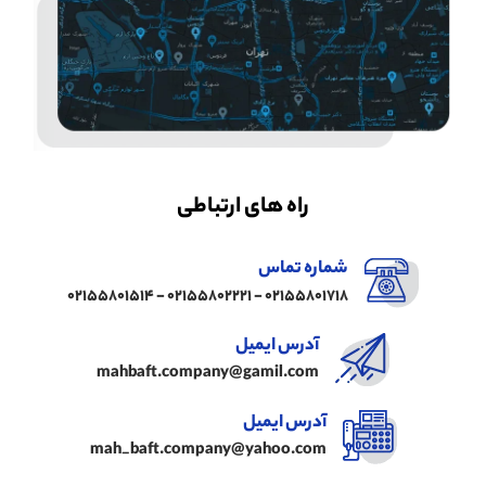
راه های ارتباطی
شماره تماس
02155801718 - 02155802221 - 02155801514
آدرس ایمیل
mahbaft.company@gamil.com
آدرس ایمیل
mah_baft.company@yahoo.com