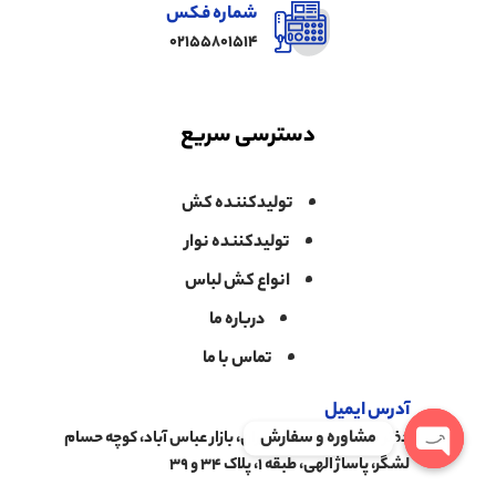
شماره فکس
02155801514
دسترسی سریع
تولیدکننده کش
تولیدکننده نوار
انواع کش لباس
درباره ما
تماس با ما
آدرس ایمیل
مشاوره و سفارش
دفتر فروش: بازار بزرگ تهران، بازار عباس آباد، کوچه حسام
لشگر، پاساژ الهی، طبقه ۱، پلاک ۳۴ و ۳۹
Open chaty