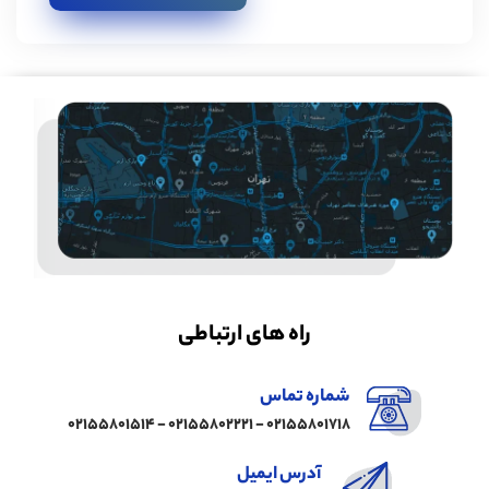
راه های ارتباطی
شماره تماس
02155801718 - 02155802221 - 02155801514
آدرس ایمیل