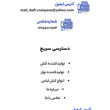
آدرس ایمیل
mah_baft.company@yahoo.com
شماره فکس
02155801514
دسترسی سریع
تولیدکننده کش
تولیدکننده نوار
انواع کش لباس
درباره ما
تماس با ما
آدرس ایمیل