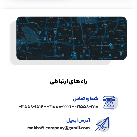
راه های ارتباطی
شماره تماس
02155801718 - 02155802221 - 02155801514
آدرس ایمیل
mahbaft.company@gamil.com