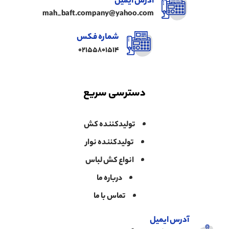
آدرس ایمیل
mah_baft.company@yahoo.com
شماره فکس
02155801514
دسترسی سریع
تولیدکننده کش
تولیدکننده نوار
انواع کش لباس
درباره ما
تماس با ما
آدرس ایمیل