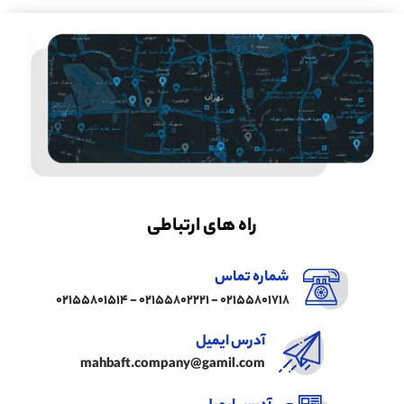
راه های ارتباطی
شماره تماس
02155801718 - 02155802221 - 02155801514
آدرس ایمیل
mahbaft.company@gamil.com