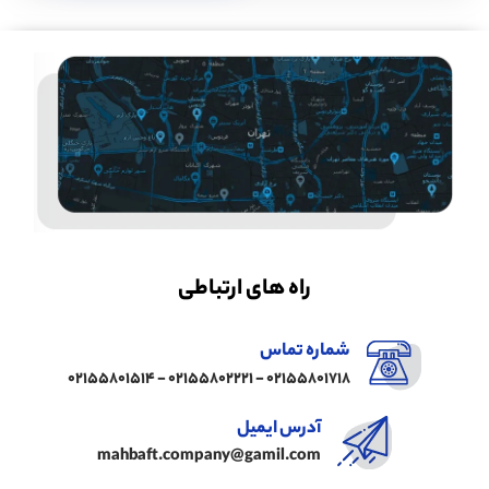
راه های ارتباطی
شماره تماس
02155801718 - 02155802221 - 02155801514
آدرس ایمیل
mahbaft.company@gamil.com