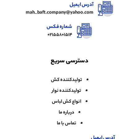
آدرس ایمیل
mah_baft.company@yahoo.com
شماره فکس
02155801514
دسترسی سریع
تولیدکننده کش
تولیدکننده نوار
انواع کش لباس
درباره ما
تماس با ما
آدرس ایمیل