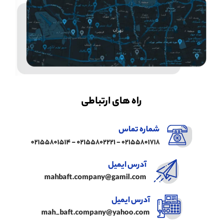
راه های ارتباطی
شماره تماس
02155801718 - 02155802221 - 02155801514
آدرس ایمیل
mahbaft.company@gamil.com
آدرس ایمیل
mah_baft.company@yahoo.com