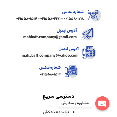
شماره تماس
02155801718 - 02155802221 - 02155801514
آدرس ایمیل
mahbaft.company@gamil.com
آدرس ایمیل
mah_baft.company@yahoo.com
شماره فکس
02155801514
دسترسی سریع
مشاوره و سفارش
تولیدکننده کش
Open chaty