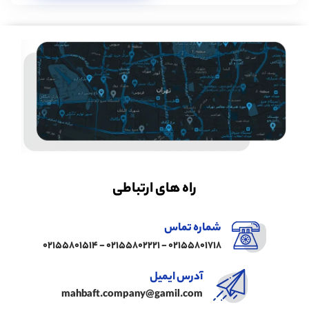
راه های ارتباطی
شماره تماس
02155801718 - 02155802221 - 02155801514
آدرس ایمیل
mahbaft.company@gamil.com