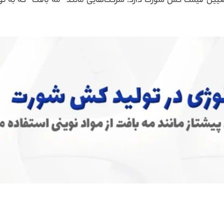
 تعیین قیمت کش شورت دارد. شرکت‌هایی مانند “مه بافت” که به ت