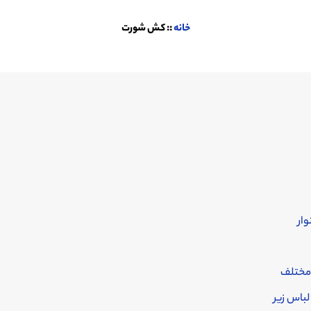
خانه
::
کش شورت
ار
مختلف
باس زیر