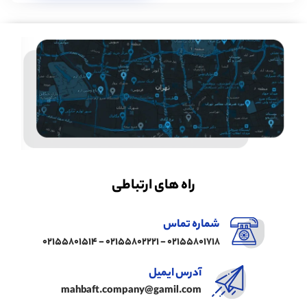
راه های ارتباطی
شماره تماس
02155801718 - 02155802221 - 02155801514
آدرس ایمیل
mahbaft.company@gamil.com