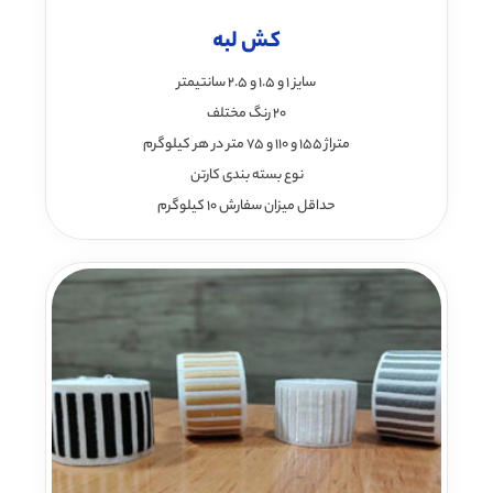
کش لبه
سایز 1 و 1.5 و 2.5 سانتیمتر
20 رنگ مختلف
متراژ 155 و 110 و 75 متر در هر کیلوگرم
نوع بسته بندی کارتن
حداقل میزان سفارش 10 کیلوگرم