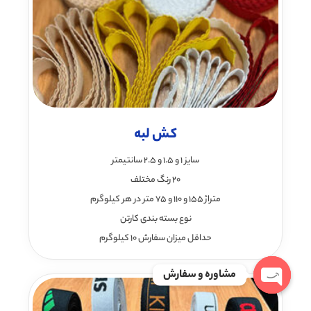
کش لبه
سایز 1 و 1.5 و 2.5 سانتیمتر
20 رنگ مختلف
متراژ 155 و 110 و 75 متر در هر کیلوگرم
نوع بسته بندی کارتن
حداقل میزان سفارش 10 کیلوگرم
مشاوره و سفارش
Open chaty