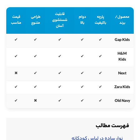
قابلیت
محصول/
پارچه
دوام
طراحی
قیمت
شستشوی
برند
باکیفیت
بالا
متنوع
مناسب
آسان
✔
✔
✔
✔
✔
Gap Kids
H&M
✔
✔
✔
✔
✔
Kids
✖
✔
✔
✔
✔
Next
✔
✔
✔
✔
✔
Zara Kids
✔
✖
✔
✔
✔
Old Navy
فهرست مطالب
نوار ساده در لباس کودکانه