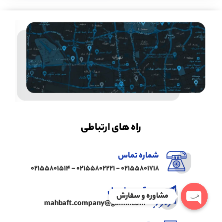
راه های ارتباطی
شماره تماس
02155801718 - 02155802221 - 02155801514
آدرس ایمیل
مشاوره و سفارش
mahbaft.company@gamil.com
Open chaty