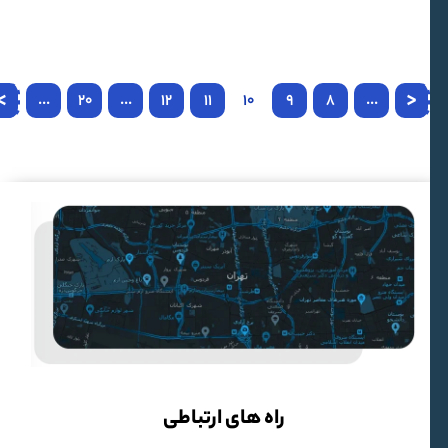
>
<
...
20
...
12
11
10
9
8
...
راه های ارتباطی